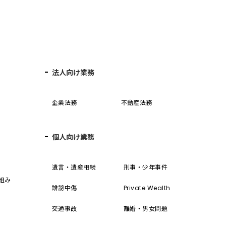
法人向け業務
企業法務
不動産法務
個人向け業務
誓
遺言・遺産相続
刑事・少年事件
組み
誹謗中傷
Private Wealth
交通事故
離婚・男女問題