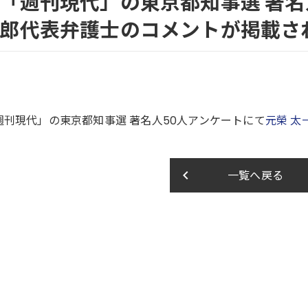
「週刊現代」の東京都知事選 著名
郎代表弁護士のコメントが掲載さ
週刊現代」の東京都知事選 著名人50人アンケートにて
元榮 太
keyboard_arrow_left
一覧へ戻る