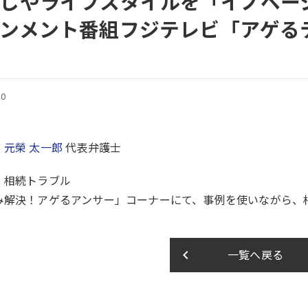
しやライフスタイルを「イノベー
ンメント番組フジテレビ「アゲる
20
：
元榮 太一郎
代表弁護士
：相続トラブル
み解決！アゲるアンサー」コーナーにて、事例を使いながら、
keyboard_arrow_left
一覧へ戻る