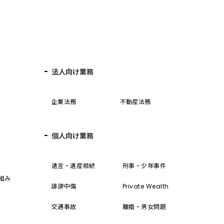
法人向け業務
企業法務
不動産法務
個人向け業務
誓
遺言・遺産相続
刑事・少年事件
組み
誹謗中傷
Private Wealth
交通事故
離婚・男女問題