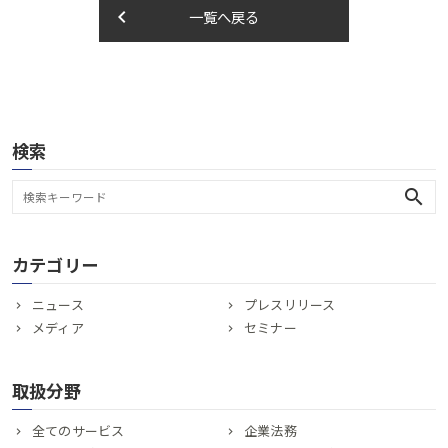
keyboard_arrow_left
一覧へ戻る
検索
search
カテゴリー
ニュース
プレスリリース
メディア
セミナー
取扱分野
全てのサービス
企業法務