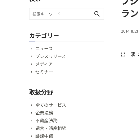
フジ
ラン
search
2014.11.21
カテゴリー
ニュース
出 演
プレスリリース
メディア
セミナー
取扱分野
全てのサービス
企業法務
不動産法務
遺言・遺産相続
誹謗中傷