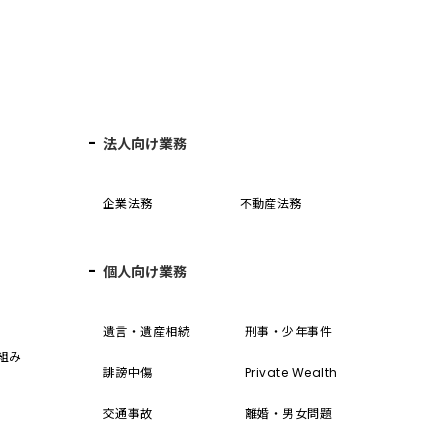
法人向け業務
企業法務
不動産法務
個人向け業務
誓
遺言・遺産相続
刑事・少年事件
組み
誹謗中傷
Private Wealth
交通事故
離婚・男女問題