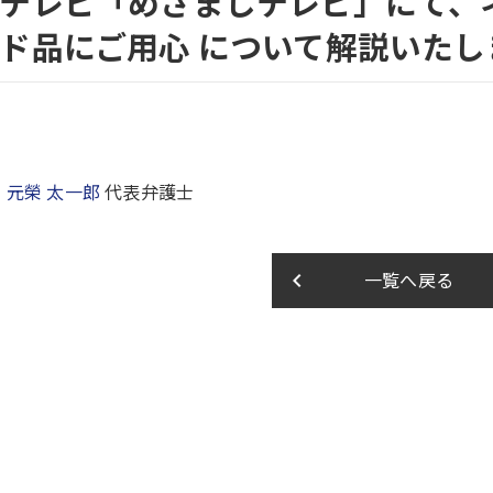
テレビ「めざましテレビ」にて、
ド品にご用心 について解説いたし
：
元榮 太一郎
代表弁護士
keyboard_arrow_left
一覧へ戻る