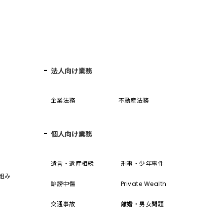
法人向け業務
企業法務
不動産法務
個人向け業務
誓
遺言・遺産相続
刑事・少年事件
組み
誹謗中傷
Private Wealth
交通事故
離婚・男女問題