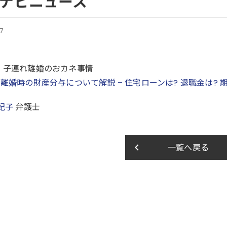
ナビニュース
07
】子連れ離婚のおカネ事情
「
離婚時の財産分与について解説 – 住宅ローンは? 退職金は? 
妃子
弁護士
keyboard_arrow_left
一覧へ戻る