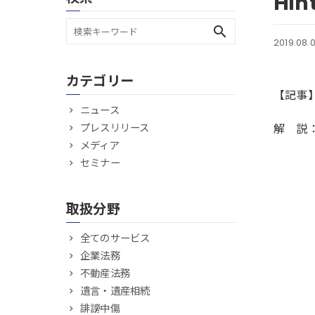
Hi
search
2019.08.
カテゴリー
【記事
ニュース
プレスリリース
解 説
メディア
セミナー
取扱分野
全てのサービス
企業法務
不動産法務
遺言・遺産相続
誹謗中傷