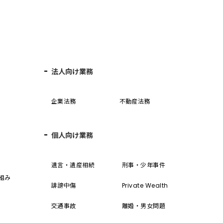
法人向け業務
企業法務
不動産法務
個人向け業務
誓
遺言・遺産相続
刑事・少年事件
組み
誹謗中傷
Private Wealth
交通事故
離婚・男女問題