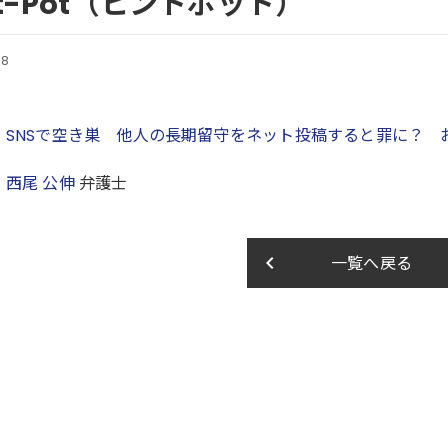
nt-Pot（ヒントポット）
08
】
SNSで空き巣 他人の長期留守をネット投稿すると罪に？ 
：
西尾 公伸
弁護士
keyboard_arrow_left
一覧へ戻る