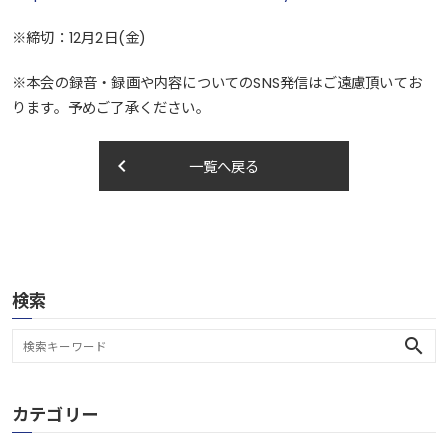
※締切：12月2日(金)
※本会の録音・録画や内容についてのSNS発信はご遠慮頂いてお
ります。予めご了承ください。
keyboard_arrow_left
一覧へ戻る
検索
search
カテゴリー