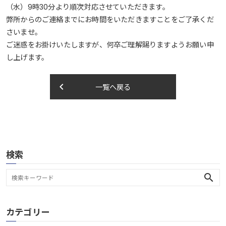
（水）9時30分より順次対応させていただきます。
弊所からのご連絡までにお時間をいただきますことをご了承くだ
さいませ。
ご迷惑をお掛けいたしますが、何卒ご理解賜りますようお願い申
し上げます。
keyboard_arrow_left
一覧へ戻る
検索
search
カテゴリー