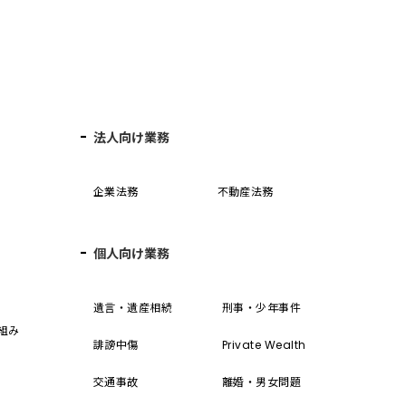
法人向け業務
企業法務
不動産法務
個人向け業務
誓
遺言・遺産相続
刑事・少年事件
組み
誹謗中傷
Private Wealth
交通事故
離婚・男女問題