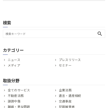
検索
search
カテゴリー
ニュース
プレスリリース
メディア
セミナー
取扱分野
全てのサービス
企業法務
不動産法務
遺言・遺産相続
誹謗中傷
交通事故
離婚・男女問題
犯罪被害者