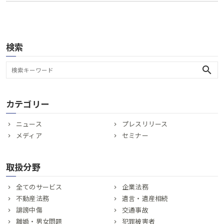
検索
search
カテゴリー
ニュース
プレスリリース
メディア
セミナー
取扱分野
全てのサービス
企業法務
不動産法務
遺言・遺産相続
誹謗中傷
交通事故
離婚・男女問題
犯罪被害者