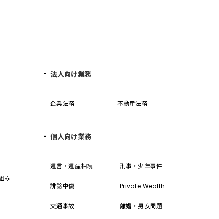
法人向け業務
企業法務
不動産法務
個人向け業務
誓
遺言・遺産相続
刑事・少年事件
組み
誹謗中傷
Private Wealth
交通事故
離婚・男女問題