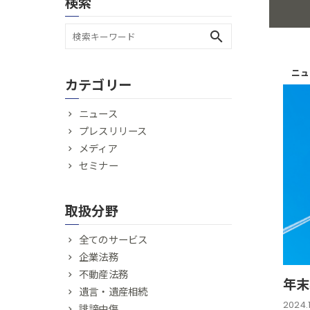
検索
search
ニュ
カテゴリー
ニュース
プレスリリース
メディア
セミナー
取扱分野
全てのサービス
企業法務
不動産法務
年末
遺言・遺産相続
2024.
誹謗中傷