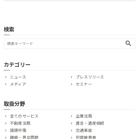
検索
search
カテゴリー
ニュース
プレスリリース
メディア
セミナー
取扱分野
全てのサービス
企業法務
不動産法務
遺言・遺産相続
誹謗中傷
交通事故
離婚・男女問題
犯罪被害者