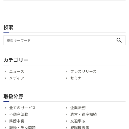
検索
search
カテゴリー
ニュース
プレスリリース
メディア
セミナー
取扱分野
全てのサービス
企業法務
不動産法務
遺言・遺産相続
誹謗中傷
交通事故
離婚・男女問題
犯罪被害者