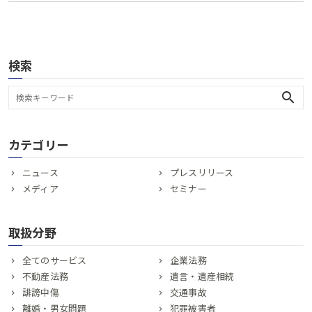
検索
search
カテゴリー
ニュース
プレスリリース
メディア
セミナー
取扱分野
全てのサービス
企業法務
不動産法務
遺言・遺産相続
誹謗中傷
交通事故
離婚・男女問題
犯罪被害者