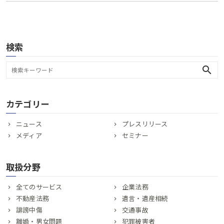
検索
search
カテゴリー
ニュース
プレスリリース
メディア
セミナー
取扱分野
全てのサービス
企業法務
不動産法務
遺言・遺産相続
誹謗中傷
交通事故
離婚・男女問題
犯罪被害者