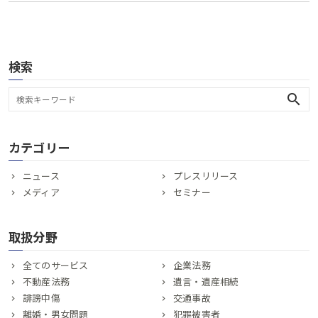
検索
search
カテゴリー
ニュース
プレスリリース
メディア
セミナー
取扱分野
全てのサービス
企業法務
不動産法務
遺言・遺産相続
誹謗中傷
交通事故
離婚・男女問題
犯罪被害者