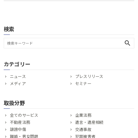
検索
search
カテゴリー
ニュース
プレスリリース
メディア
セミナー
取扱分野
全てのサービス
企業法務
不動産法務
遺言・遺産相続
誹謗中傷
交通事故
離婚・男女問題
犯罪被害者