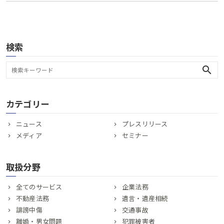
検索
search
カテゴリー
ニュース
プレスリリース
メディア
セミナー
取扱分野
全てのサービス
企業法務
不動産法務
遺言・遺産相続
誹謗中傷
交通事故
離婚・男女問題
犯罪被害者