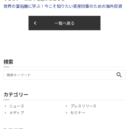
世界の富裕層に学ぶ！今こそ知りたい資産防衛のための海外投資
keyboard_arrow_left
一覧へ戻る
検索
search
カテゴリー
ニュース
プレスリリース
メディア
セミナー