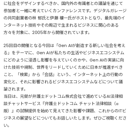
に社会をデザインするべきか、国内外の有識者との議論を通じて
参加者と一緒に考えていくカンファレンスです。デジタルガレージ
の共同創業者の林 郁氏と伊藤 穰一氏がホストとなり、最先端のイ
ンターネット技術やその周辺で生まれるビジネスに関心のある
方々を対象に、2005年から開催されています。
25回目の開催となる今回は「Gen AIが創造する新しい社会を考え
る」をテーマに、Gen AIが私たちの生活やビジネスエコシステム
にどのように浸透し影響を与えていくのかや、Gen AIの実装に向
けた技術や規制、世界をリードしていくために日本が推進すべき
こと、「検索」から「会話」という、インターネット上の行動の
変化と、それに影響されるビジネスエコシステムなどについて議
論されます。
当日は、元榮が弁護士ドットコム株式会社で進めているAI法律相
談チャットサービス『弁護士ドットコム チャット法律相談（α
版）』の試験提供を始めて見えてきた影響や課題、これからのITビ
ジネスの展望などについてもお話しいたします。ぜひご視聴くださ
い。