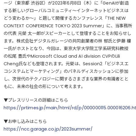
ージ（東京都 渋谷区）が2023年6月8日（木）に「GenAIが創造
する新しいグローバルコミュニティ～インターネットビジネスは
どう変わるか～」と題して開催するカンファレンス「THE NEW
CONTEXT CONFERENCE TOKYO 2023 Summer」に、当事務所
の代表 元榮 太一郎がスピーカーとして登壇することをお知らせし
ます。株式会社デジタルガレージの共同創業者の林 郁氏と伊藤 穰
一氏がホストとなり、今回は、東京大学大学院工学系研究科教授
の松尾 豊氏やMicrosoft Cloud and AI division CVPのLili
Cheng氏なども登壇されます。元榮は、Session2「ビジネスエ
コシステムとマーケティング」のパネルディスカッションに参加
し、次世代のテクノロジーに関するさまざまな業界の有識者とと
もに、未来の社会の形について考えます。
▼プレスリリースの詳細はこちら
https://prtimes.jp/main/html/rd/p/000000115.000016206.h
▼お申し込みはこちら
https://ncc.garage.co.jp/2023summer/