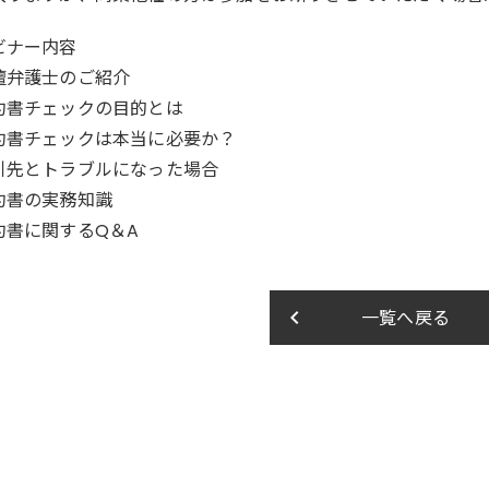
ビナー内容
壇弁護士のご紹介
約書チェックの目的とは
約書チェックは本当に必要か？
引先とトラブルになった場合
約書の実務知識
約書に関するQ＆A
keyboard_arrow_left
一覧へ戻る