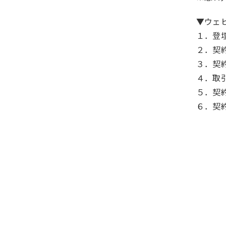
▼ウェ
１．登
２．契
３．契
４．取
５．契
６．契