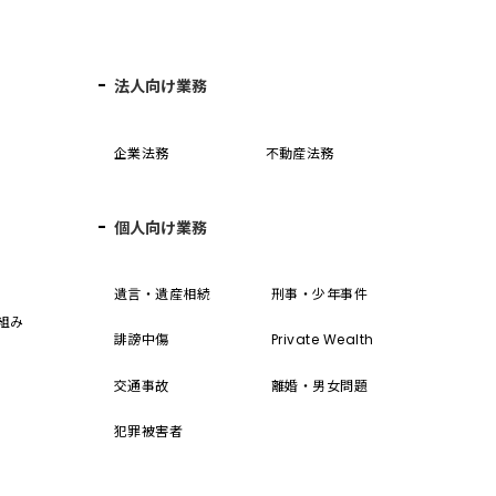
法人向け業務
企業法務
不動産法務
個人向け業務
誓
遺言・遺産相続
刑事・少年事件
組み
誹謗中傷
Private Wealth
交通事故
離婚・男女問題
犯罪被害者