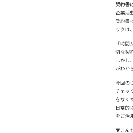
契約書
企業活
契約書
ックは
「時間
切な契
しかし
がわか
今回の
チェッ
をなく
日常的
をご活
▼こん