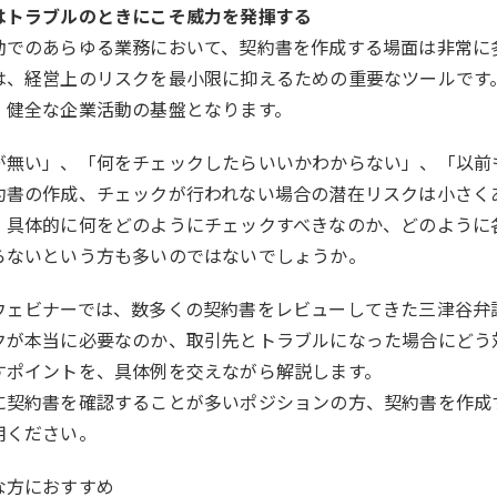
はトラブルのときにこそ威力を発揮する
動でのあらゆる業務において、契約書を作成する場面は非常に
は、経営上のリスクを最小限に抑えるための重要なツールです
、健全な企業活動の基盤となります。
が無い」、「何をチェックしたらいいかわからない」、「以前
約書の作成、チェックが行われない場合の潜在リスクは小さく
、具体的に何をどのようにチェックすべきなのか、どのように
らないという方も多いのではないでしょうか。
ウェビナーでは、数多くの契約書をレビューしてきた三津谷弁
クが本当に必要なのか、取引先とトラブルになった場合にどう
すポイントを、具体例を交えながら解説します。
に契約書を確認することが多いポジションの方、契約書を作成
用ください。
な方におすすめ