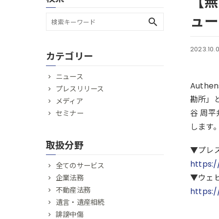
【無
ュー
search
2023.10.
カテゴリー
ニュース
Auth
プレスリリース
勘所」
メディア
谷 周
セミナー
します
取扱分野
▼プレ
https:
全てのサービス
▼ウェ
企業法務
不動産法務
https:
遺言・遺産相続
誹謗中傷