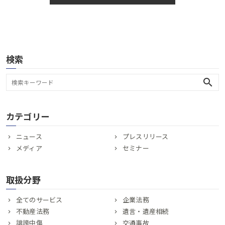
検索
search
カテゴリー
ニュース
プレスリリース
メディア
セミナー
取扱分野
全てのサービス
企業法務
不動産法務
遺言・遺産相続
誹謗中傷
交通事故