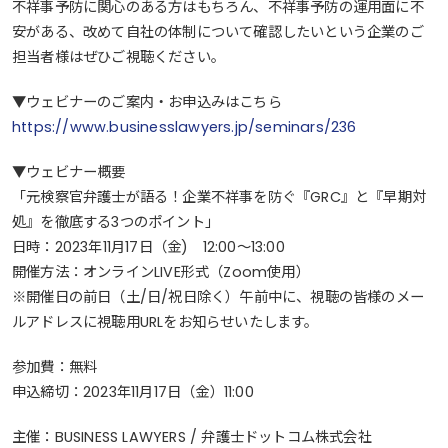
不祥事予防に関心のある方はもちろん、不祥事予防の運用面に不
安がある、改めて自社の体制について確認したいという企業のご
担当者様はぜひご視聴ください。
▼ウェビナーのご案内・お申込みはこちら
https://www.businesslawyers.jp/seminars/236
▼ウェビナー概要
「元検察官弁護士が語る！企業不祥事を防ぐ『GRC』と『早期対
処』を徹底する3つのポイント」
日時：2023年11月17日（金) 12:00～13:00
開催方法：オンラインLIVE形式（Zoom使用）
※開催日の前日（土/日/祝日除く）午前中に、視聴の皆様のメー
ルアドレスに視聴用URLをお知らせいたします。
参加費：無料
申込締切：2023年11月17日（金）11:00
主催：BUSINESS LAWYERS / 弁護士ドットコム株式会社