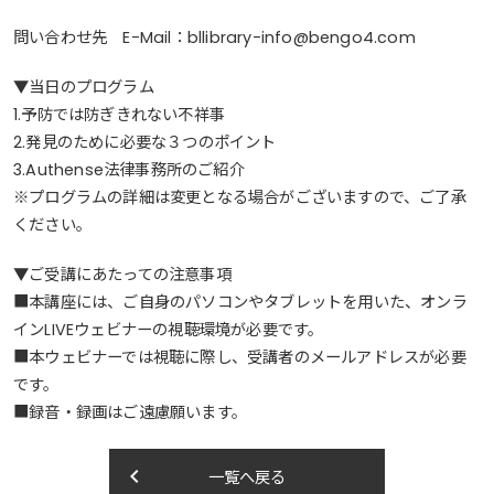
問い合わせ先 E-Mail：bllibrary-info@bengo4.com
▼当日のプログラム
1.予防では防ぎきれない不祥事
2.発見のために必要な３つのポイント
3.Authense法律事務所のご紹介
※プログラムの詳細は変更となる場合がございますので、ご了承
ください。
▼ご受講にあたっての注意事項
■本講座には、ご自身のパソコンやタブレットを用いた、オンラ
インLIVEウェビナーの視聴環境が必要です。
■本ウェビナーでは視聴に際し、受講者のメールアドレスが必要
です。
■録音・録画はご遠慮願います。
keyboard_arrow_left
一覧へ戻る