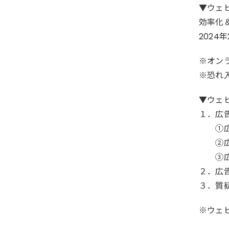
▼ウェ
効率化
2024年
※オン
※恐れ
▼ウェ
１．広
①広告
②広告
③広告
２．広
３．質
※ウェ