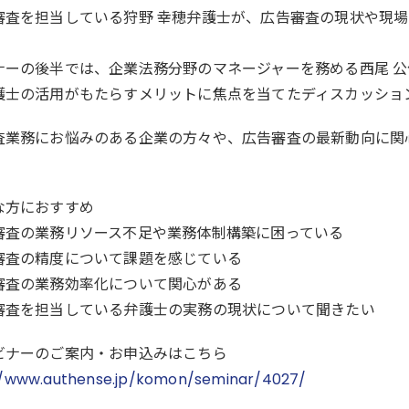
審査を担当している狩野 幸穂弁護士が、広告審査の現状や現
。
ナーの後半では、企業法務分野のマネージャーを務める西尾 
護士の活用がもたらすメリットに焦点を当てたディスカッショ
査業務にお悩みのある企業の方々や、広告審査の最新動向に関
な方におすすめ
審査の業務リソース不足や業務体制構築に困っている
審査の精度について課題を感じている
審査の業務効率化について関心がある
審査を担当している弁護士の実務の現状について聞きたい
ビナーのご案内・お申込みはこちら
//www.authense.jp/komon/seminar/4027/