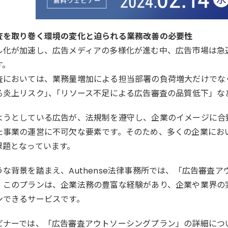
査を取り巻く環境の変化と迫られる業務改善の必要性
ル化が加速し、広告メディアの多様化が進む中、広告市場は急
す。
査においては、業務量増加による担当部署の負荷増大だけでなく
る炎上リスク｣、｢リソース不足による広告審査の品質低下」な
ようとしている広告が、法規制を遵守し、企業のイメージに合
た事業の運営に不可欠な要素です。そのため、多くの企業にお
課題となっています。
うな背景を踏まえ、Authense法律事務所では、「広告審査
。このプランは、企業法務の豊富な経験があり、企業や業界の
ンできるサービスです。
ビナーでは、「広告審査アウトソーシングプラン」の詳細につ