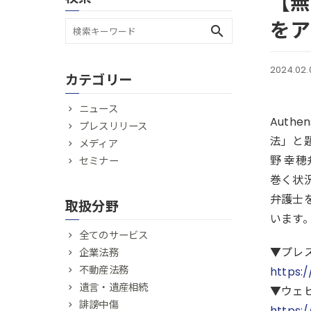
【無
をア
search
2024.02.
カテゴリー
ニュース
Auth
プレスリリース
法」と
メディア
野 幸
セミナー
巻く状
弁護士
取扱分野
います
全てのサービス
▼プレ
企業法務
不動産法務
https:
遺言・遺産相続
▼ウェ
誹謗中傷
https: