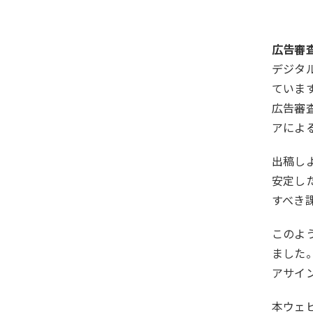
広告審
デジタ
ていま
広告審
アによ
出稿し
安定し
すべき
このよ
ました
アサイ
本ウェ