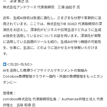
ー 深津 貴之 氏
株式会社アンドワーズ 代表取締役 三浦 由起子 氏
近年、生成AI技術は急速に進化し、さまざまな分野で革新的に活
用されています。ここでは、株式会社THE GUILD 代表取締役の深
津氏をお迎えし、深津氏がビジネスや日常生活でどのように生成
AI技術を活用しているかについてお話を伺います。深津氏が実際
に活用している話題のツールも紹介。生成AIが持つ無限の可能性
を、仕事に、生活に、どのように活かせるかを体験いただけま
す。
＜15:20-15:50＞
AIを活用した商標ライフサイクルマネジメントの取組み
Cotobox商標管理クラウド～国内・外国の商標管理をもっとカン
タンに～
登壇者：
cotobox株式会社 代表取締役社長 ／ Authense弁理士法人 代表
弁理士 五味 和泰 氏