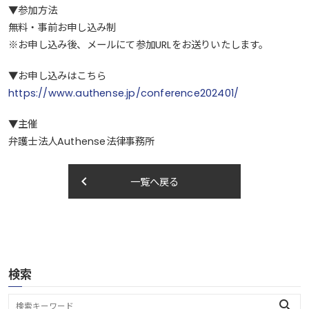
▼参加方法
無料・事前お申し込み制
※お申し込み後、メールにて参加URLをお送りいたします。
▼お申し込みはこちら
https://www.authense.jp/conference202401/
▼主催
弁護士法人Authense法律事務所
keyboard_arrow_left
一覧へ戻る
検索
search