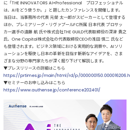
に「THE INNOVATORS AI×Professional プロフェッショナル
は、AIをどう使うか。」と題したカンファレンスを開催します。
当日は、当事務所の代表 元榮 太一郎がスピーカーとして登壇する
ほか、プレミアリーグ・リヴァプールFC所属 日本代表 プロサッ
カー選手の遠藤 航 氏や株式会社THE GUILD代表取締役の深津 貴之
氏、One Capital株式会社の代表取締役CEOの浅田 慎二 氏など
も登壇されます。ビジネス領域における実用的な洞察や、AIソリ
ューションを駆使し日本の革新を目指す斬新なアイデアを、さま
ざまな分野の専門家たちが深く掘り下げて解説します。
▼プレスリリースの詳細はこちら
https://prtimes.jp/main/html/rd/p/000000150.000016206.
▼セミナーのお申し込みはこちら
https://www.authense.jp/conference202401/