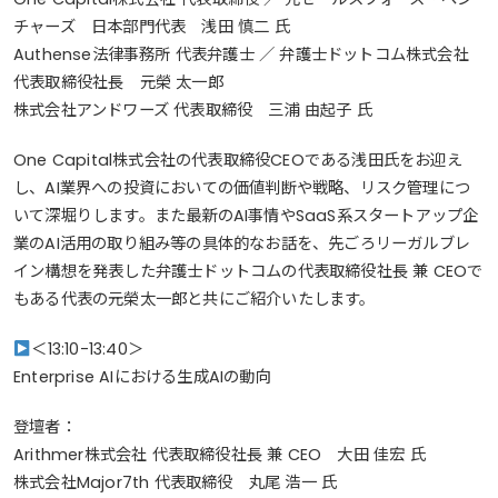
チャーズ 日本部門代表 浅田 慎二 氏
Authense法律事務所 代表弁護士 ／ 弁護士ドットコム株式会社
代表取締役社長 元榮 太一郎
株式会社アンドワーズ 代表取締役 三浦 由起子 氏
One Capital株式会社の代表取締役CEOである浅田氏をお迎え
し、AI業界への投資においての価値判断や戦略、リスク管理につ
いて深堀りします。また最新のAI事情やSaaS系スタートアップ企
業のAI活用の取り組み等の具体的なお話を、先ごろリーガルブレ
イン構想を発表した弁護士ドットコムの代表取締役社長 兼 CEOで
もある代表の元榮太一郎と共にご紹介いたします。
＜13:10-13:40＞
Enterprise AIにおける生成AIの動向
登壇者：
Arithmer株式会社 代表取締役社長 兼 CEO 大田 佳宏 氏
株式会社Major7th 代表取締役 丸尾 浩一 氏