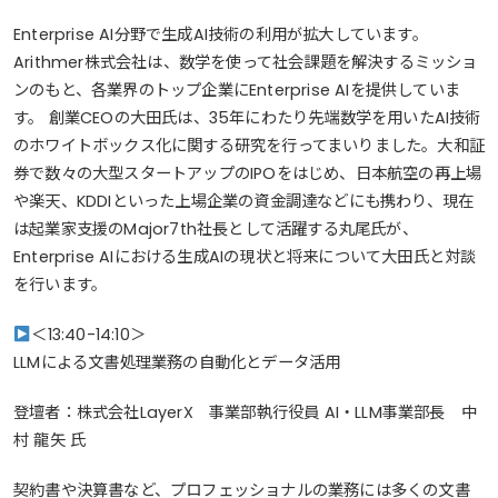
Enterprise AI分野で生成AI技術の利用が拡大しています。
Arithmer株式会社は、数学を使って社会課題を解決するミッショ
ンのもと、各業界のトップ企業にEnterprise AIを提供していま
す。 創業CEOの大田氏は、35年にわたり先端数学を用いたAI技術
のホワイトボックス化に関する研究を行ってまいりました。大和証
券で数々の大型スタートアップのIPOをはじめ、日本航空の再上場
や楽天、KDDIといった上場企業の資金調達などにも携わり、現在
は起業家支援のMajor7th社長として活躍する丸尾氏が、
Enterprise AIにおける生成AIの現状と将来について大田氏と対談
を行います。
＜13:40-14:10＞
LLMによる文書処理業務の自動化とデータ活用
登壇者：株式会社LayerX 事業部執行役員 AI・LLM事業部長 中
村 龍矢 氏
契約書や決算書など、プロフェッショナルの業務には多くの文書