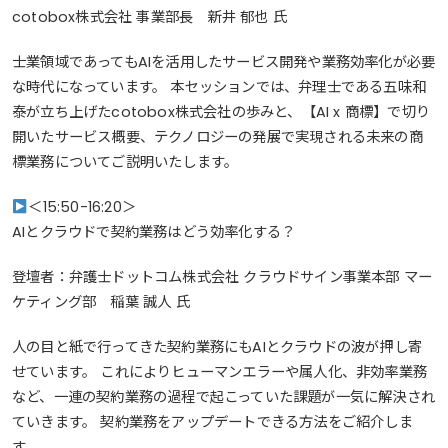
cotobox株式会社 事業部長 新井 郁也 氏
士業領域であってもAIを活用したサービス開発や業務効率化が必要
な時代になっています。 本セッションでは、弁理士である五味和
泰が立ち上げたcotobox株式会社の歩みと、【AI x 商標】で切り
開いたサービス概要、テクノロジーの発展で実現される未来の商
標業務についてご説明いたします。
＜15:50-16:20＞
AIとクラウドで契約業務はどう効率化する？
登壇者：弁護士ドットコム株式会社 クラウドサイン事業本部 マー
ケティング部 稲葉 誠人 氏
人の目と紙で行ってきた契約業務にもAIとクラウドの波が押し寄
せています。 これによりヒューマンエラーや属人化、非効率業務
など、一連の契約業務の過程で起こっていた課題が一気に解決され
ていきます。 契約業務をアップデートできる方法をご紹介しま
す。