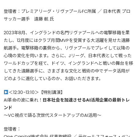
登壇者：プレミアリーグ・リヴァプールFC所属 ／ 日本代表 プロ
サッカー選手 遠藤 航 氏
2023年8月、イングランドの名門リヴァプールへの電撃移籍を果
たし、12月度にはクラブ月間MVPを受賞する大活躍を見せた遠藤
航選手。電撃移籍の裏側から、リヴァプールでプレイして以降の
心境の変化を伺います。さらに、Jリーグ、日本代表として戦った
ワールドカップを経て、ドイツ、イングランドへと戦いの舞台を移
してきた遠藤選手に、さまざまな文化と戦術の中でデータ活用が
どのように進化しているのか、お話いただきます。
＜12:30-13:10＞【特別講演】
AI革命の波に乗れ！
日本社会を加速させるAI活用企業の最新トレ
ンド
～VC視点で語る次世代スタートアップのAI活用～
登壇者：
One Capital株式会社 代表取締役 ／ 元セールスフォース・ベン