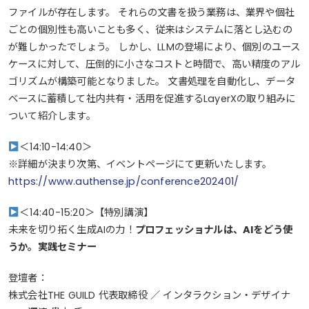
ファイルが存在します。 それらの文書を扱う業務は、業界や個社
ごとの個別性も高いことも多く、従来はシステムに落とし込むの
が難しかったでしょう。 しかし、LLMの登場により、個別のユース
ケースに対して、圧倒的に小さなコストと時間で、高い精度のアル
ゴリズムが構築可能となりました。 文書処理を自動化し、データ
ベースに蓄積して社内共有・活用を促進するLayerXの取り組みに
ついて紹介します。
＜14:10-14:40＞
※詳細が決まり次第、イベントページにて更新いたします。
https://www.authense.jp/conference202401/
＜14:40-15:20＞【特別講演】
未来を切り拓く生成AIの力！
プロフェッショナルは、AIをどう使
うか。実践セミナー
登壇者：
株式会社THE GUILD 代表取締役 ／ インタラクション・デザイナ