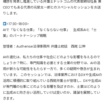
構想を発表し推進している弁護士ドットコムの代表取締役社長 兼
CEOでもある代表の元榮太一郎とのスペシャルセッションをお送
りします。
<17:30-18:00>
AIで「なくなる仕事」「なくならない仕事」 生成系AIと「士
業」のパートナーシップ戦略
登壇者：Authense法律事務所 弁護士統括 西尾 公伸
AIの進化は、私たちの仕事や社会にどのような影響を与えるので
しょうか？特に、専門知識を必要とする士業の分野では、AIの活
用が新たな可能性をもたらす一方で、多くの疑問や懸念が生まれ
ています。 このセッションでは、法律業界におけるDXや生成AIの
活用に積極的に取り組んでいる西尾弁護士が登壇し、DXや生成AI
が専門職の仕事にどのような影響を及ぼすのか、士業はどのよう
に生成AIと向き合い活用していけば良いのか、議論を展開してい
きます。