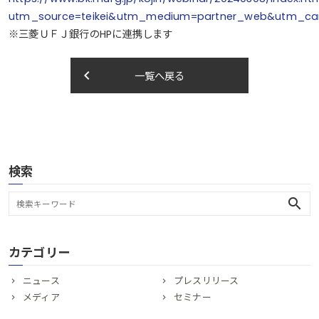
utm_source=teikei&utm_medium=partner_web&utm_ca
※三菱ＵＦＪ銀行のHPに連携します
keyboard_arrow_left
一覧へ戻る
検索
search
カテゴリー
ニュース
プレスリリース
メディア
セミナー