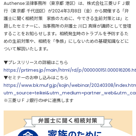
Authense法律事務所（東京都 港区）は、株式会社三菱ＵＦＪ銀
行（東京都 千代田区）が2024年3月8日（金）から開催する「弁
護士に聞く相続対策 家族のために、今できる生前対策とは」と
題したセミナーに、当事務所の弁護士 川口 真輝が講師として登壇
することをお知らせします。相続発生時のトラブルを予防するた
めの生前対策や、相続を「争族」にしないための基礎知識などに
ついて解説いたします。
▼プレスリリースの詳細はこちら
https://prtimes.jp/main/html/rd/p/000000151.000016206.h
▼セミナーのお申し込みはこちら
https://www.bk.mufg.jp/kojin/webinar/20240308/index.ht
utm_source=teikei&utm_medium=partner_web&utm_ca
※三菱ＵＦＪ銀行のHPに連携します