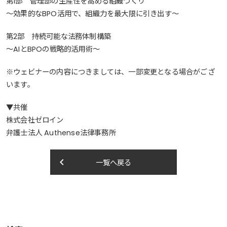
第1部 管理部の生産性を高める組織づくり
〜効果的なBPO活用で、組織力を最大限に引き出す〜
第2部 持続可能な法務体制構築
～AIとBPOの戦略的活用術～
※ウェビナーの内容につきましては、一部変更となる場合がござ
います。
▼共催
株式会社ゼロイン
弁護士法人 Authense法律事務所
keyboard_arrow_left
一覧へ戻る