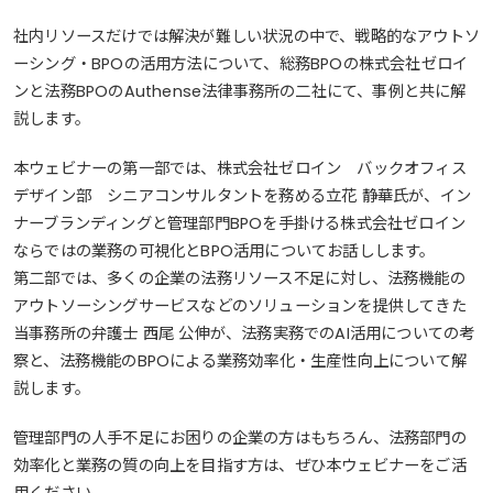
社内リソースだけでは解決が難しい状況の中で、戦略的なアウトソ
ーシング・BPOの活用方法について、総務BPOの株式会社ゼロイ
ンと法務BPOのAuthense法律事務所の二社にて、事例と共に解
説します。
本ウェビナーの第一部では、株式会社ゼロイン バックオフィス
デザイン部 シニアコンサルタントを務める立花 静華氏が、イン
ナーブランディングと管理部門BPOを手掛ける株式会社ゼロイン
ならではの業務の可視化とBPO活用についてお話しします。
第二部では、多くの企業の法務リソース不足に対し、法務機能の
アウトソーシングサービスなどのソリューションを提供してきた
当事務所の弁護士 西尾 公伸が、法務実務でのAI活用についての考
察と、法務機能のBPOによる業務効率化・生産性向上について解
説します。
管理部門の人手不足にお困りの企業の方はもちろん、法務部門の
効率化と業務の質の向上を目指す方は、ぜひ本ウェビナーをご活