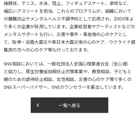
操競技、テニス、水泳、陸上、フィギュアスケート、卓球など、
幅広いアスリートを担当。これらのプログラムが、組織において
の離職防止やメンタルヘルス不調予防として応用され、2000年よ
り多くの企業が採用しています。企業経営者やアーティストなどの
メンタルサポートも行い、災害や事件・事故後の心のケアとし
て、阪神・淡路大震災や東日本大震災後の心のケア、ウクライナ避
難民の方への心のケア等も行っております。
SNS相談においては、一般社団法人全国心理業連合会（全心連）
と協力し、厚生労働省自殺防止対策事業や、教育相談、子どもと
親のための虐待防止相談、女性相談、災害の心のケア等で多くの
SNSスーパーバイザー、SNSカウンセラーを輩出しています。
keyboard_arrow_left
一覧へ戻る