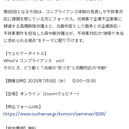
第1回目となる今回は、コンプライアンス体制の見直しや不祥事対
応に課題を感じている方にフォーカス。元検事で企業不正事案に
精通する高橋麻理弁護士と、元裁判官として数多くの企業訴訟・
不祥事案件を担当した森中剛弁護士が、不祥事対応の“現場で本当
に求められる視点”をテーマに掘り下げます。
【ウェビナータイトル】
What’s コンプライアンス vol.1
そのとき、どう動く？兆候の“気づき”と初期対応の“判断”
【開催日時】2025年7月9日（水） 12:00～13:00
【会場】オンライン（Zoomウェビナー）
【申込フォームURL】
https://www.authense.jp/komon/seminar/8291/
【参加費用】無料