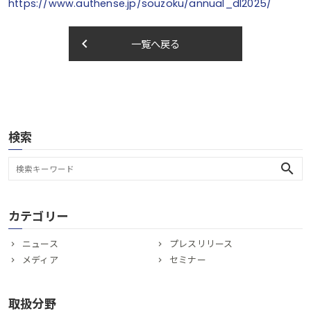
https://www.authense.jp/souzoku/annual_dl2025/
keyboard_arrow_left
一覧へ戻る
検索
search
カテゴリー
ニュース
プレスリリース
メディア
セミナー
取扱分野