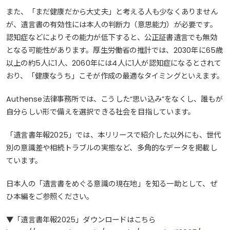
また、「まだ健康だから大丈夫」と考える人も少なくありません
が、遺言書の有効性には本人の判断力（意思能力）が必要です。
認知症などによりその能力が低下すると、公正証書遺言でも無効
となる可能性があります。厚生労働省の推計では、2030年に65歳
以上の約5人に1人、2060年には4人に1人が認知症になるとされて
おり、「健康なうち」こそが作成の最適なタイミングといえます。
Authense法律事務所では、こうした“思い込み”をなくし、誰もが
自分らしい形で備えを選択できる社会を目指しています。
「遺言書年報2025」では、本リリースで紹介した以外にも、世代
別の意識差や相続トラブルの実態など、多角的なデータを掲載し
ています。
日本人の「遺言書をめぐる意識の現在地」を知る一助として、ぜ
ひ本編をご参照ください。
▼「遺言書年報2025」ダウンロードはこちら