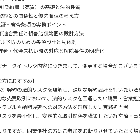
本取引契約書（売買）の基礎と法的性質
別契約との関係性と優先順位の考え方
質保証・検査条項の実務ポイント
約不適合責任と損害賠償範囲の設計方法
ラブル予防のための条項設計と具体例
期遅延・代金未払い時の対応と解除条件の明確化
ビナータイトルや内容につきまして、変更する場合がございま
な方におすすめ】
取引契約の法的リスクを理解し、適切な契約設計を行いたい法
的な売買取引において、法的リスクを回避したい購買・営業担
トラブルや納期遅延への対応方法を理解したい実務担当者
リスクを最小化し、安定的な取引関係を構築したい経営陣・事
入りますが、同業他社の方はご参加をお断りさせていただく場