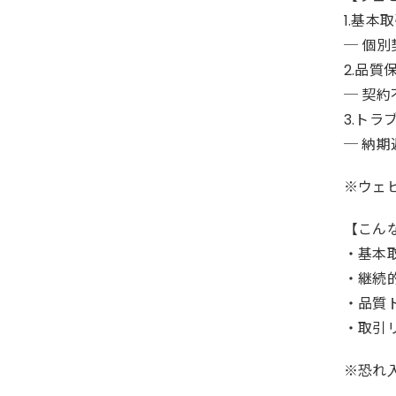
1.基
─ 個
2.品
─ 契
3.ト
─ 納
※ウェ
【こん
・基本
・継続
・品質
・取引
※恐れ