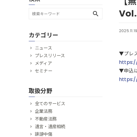
【無
Vo
search
2025.11.1
カテゴリー
ニュース
▼プレ
プレスリリース
https:
メディア
▼申込
セミナー
https:
取扱分野
全てのサービス
企業法務
不動産法務
遺言・遺産相続
誹謗中傷