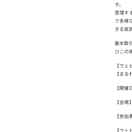
す。
登壇す
で多様
きる実
基本取
ひこの
【ウェ
【まるわ
【開催日時
【会場
【参加
【ウェ