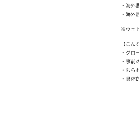
・海外
・海外
※ウェ
【こん
・グロ
・事前
・限ら
・具体