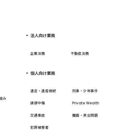
法人向け業務
企業法務
不動産法務
個人向け業務
誓
遺言・遺産相続
刑事・少年事件
組み
誹謗中傷
Private Wealth
交通事故
離婚・男女問題
犯罪被害者