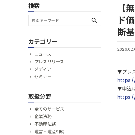
検索
【無
ド価
search
断基
カテゴリー
2026.02.
ニュース
プレスリリース
メディア
▼プレ
セミナー
https:
▼申込
取扱分野
https:
全てのサービス
企業法務
不動産法務
遺言・遺産相続