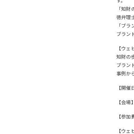
す。
「知財の
徳弁理
「ブラ
ブラン
【ウェ
知財の歩
ブラン
事例か
【開催日時
【会場
【参加
【ウェ