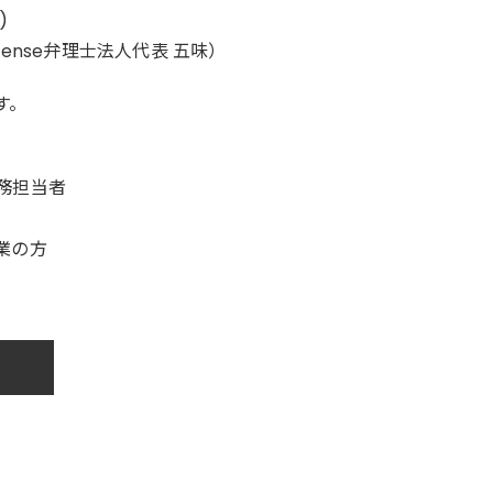
)
nse弁理士法人代表 五味）
す。
務担当者
業の方