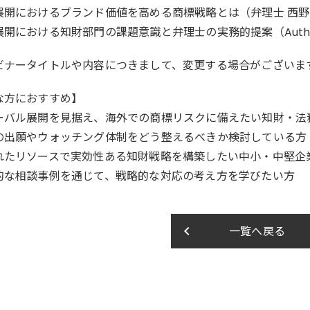
展開におけるブランド価値を高める商標戦略とは（弁理士 西野
展開における知財部門の課題意識と弁理士の実務的提案（Authe
ビナータイトルや内容につきまして、変更する場合がございま
な方におすすめ】
ーバル展開を見据え、海外での商標リスクに備えたい知財・法
の出願やウォッチング体制をどう整えるべきか検討している方
れたリソースで実効性ある知財戦略を構築したい中小・中堅企
的な相談事例を通じて、戦略的な対応の考え方を学びたい方
keyboard_arrow_left
一覧へ戻る