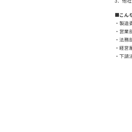
3．他
■こん
・製造
・営業
・法務
・経営
・下請