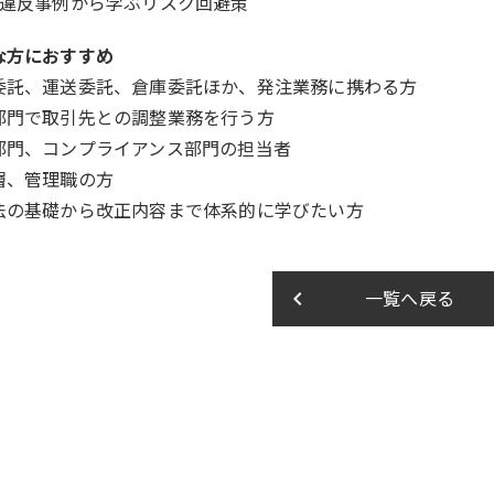
社違反事例から学ぶリスク回避策
な方におすすめ
委託、運送委託、倉庫委託ほか、発注業務に携わる方
部門で取引先との調整業務を行う方
部門、コンプライアンス部門の担当者
層、管理職の方
法の基礎から改正内容まで体系的に学びたい方
keyboard_arrow_left
一覧へ戻る