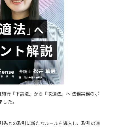
年1月施行『下請法』から『取適法』へ 法務実務のポ
ました。
取引先との取引に新たなルールを導入し、取引の適