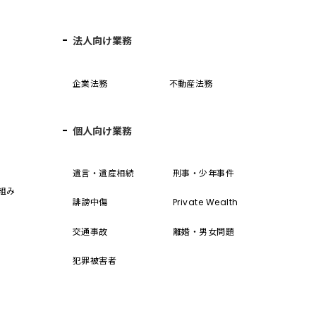
法人向け業務
企業法務
不動産法務
個人向け業務
誓
遺言・遺産相続
刑事・少年事件
組み
誹謗中傷
Private Wealth
交通事故
離婚・男女問題
犯罪被害者