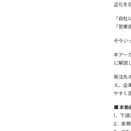
正化を
「自社
「営業
――そ
本アー
に解説
発注先
え、企
やすく
■ 本
1．下
2．実