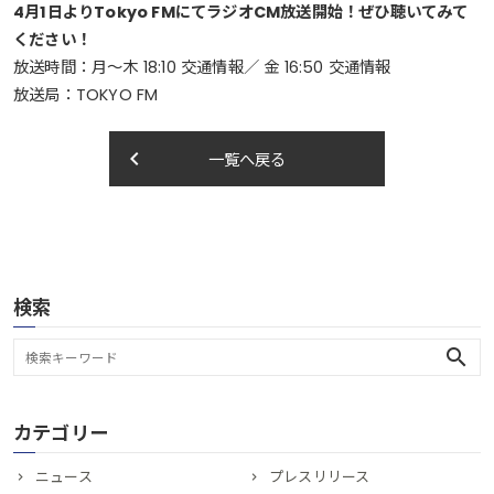
4月1日よりTokyo FMにてラジオCM放送開始！ぜひ聴いてみて
ください！
放送時間：月～木 18:10 交通情報／ 金 16:50 交通情報
放送局：TOKYO FM
keyboard_arrow_left
一覧へ戻る
検索
search
カテゴリー
ニュース
プレスリリース