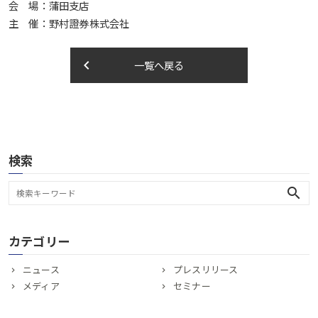
会 場：蒲田支店
主 催：野村證券株式会社
keyboard_arrow_left
一覧へ戻る
検索
search
カテゴリー
ニュース
プレスリリース
メディア
セミナー