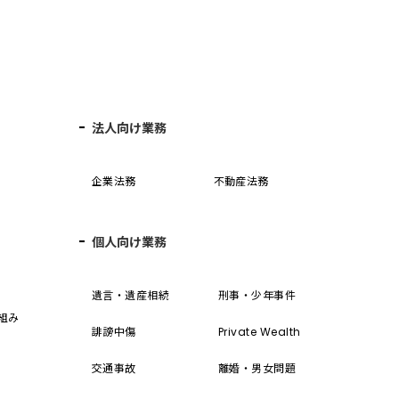
法人向け業務
企業法務
不動産法務
個人向け業務
誓
遺言・遺産相続
刑事・少年事件
組み
誹謗中傷
Private Wealth
交通事故
離婚・男女問題