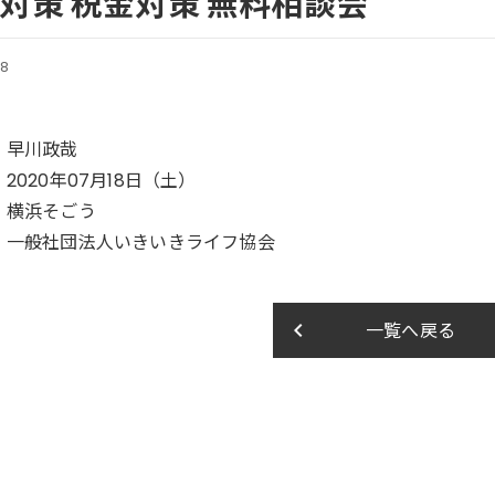
対策 税金対策 無料相談会
18
：早川政哉
2020年07月18日（土）
：横浜そごう
：一般社団法人いきいきライフ協会
keyboard_arrow_left
一覧へ戻る