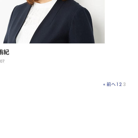
侑紀
.07
« 前へ
1
2
3