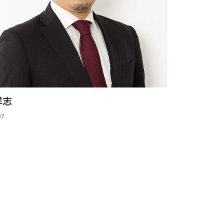
洋志
07