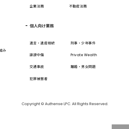
企業法務
不動産法務
個人向け業務
誓
遺言・遺産相続
刑事・少年事件
組み
誹謗中傷
Private Wealth
交通事故
離婚・男女問題
犯罪被害者
Copyright © Authense LPC. All Rights Reserved.