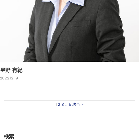
星野 有紀
2022.12.19
1
2
3
…
5
次へ »
検索