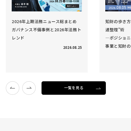
知財の歩き方 Vol.6 事業と知財の“交
法務D
通整理”術
1時間
―ポジショニング戦略を強化する、
ス」
事業と知財のコラボレーション―
～法務
5
疑問・
開催終了
2026.08.05
一覧を見る