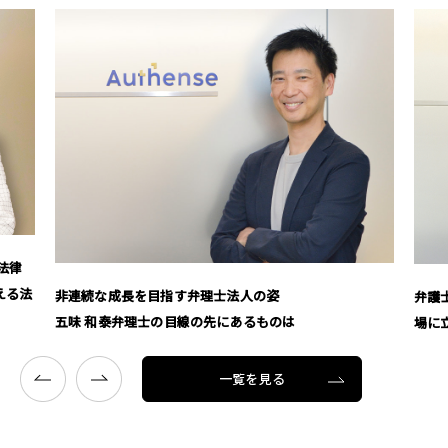
の姿
弁護士の枠を超えて 鈴木 裕二弁護士が語る「相
ものは
場に立つ」信念
一覧を見る