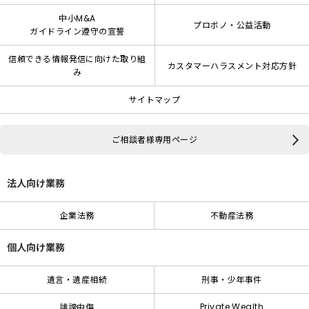
中小M&A
プロボノ・公益活動
ガイドライン遵守の宣誓
信頼できる情報発信に向けた取り組
カスタマーハラスメント対応方針
み
サイトマップ
ご相談者様専用ページ
法人向け業務
企業法務
不動産法務
個人向け業務
遺言・遺産相続
刑事・少年事件
Private Wealth
誹謗中傷