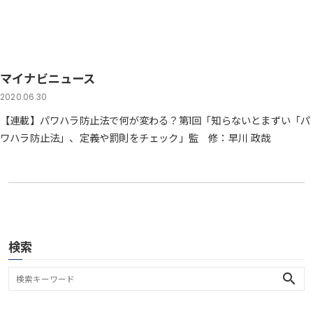
マイナビニュース
2020.06.30
【連載】パワハラ防止法で何が変わる？第1回「知らないとまずい「パ
ワハラ防止法」、定義や罰則をチェック」監 修：早川 政哉
検索
search