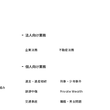
法人向け業務
企業法務
不動産法務
個人向け業務
誓
遺言・遺産相続
刑事・少年事件
組み
誹謗中傷
Private Wealth
交通事故
離婚・男女問題