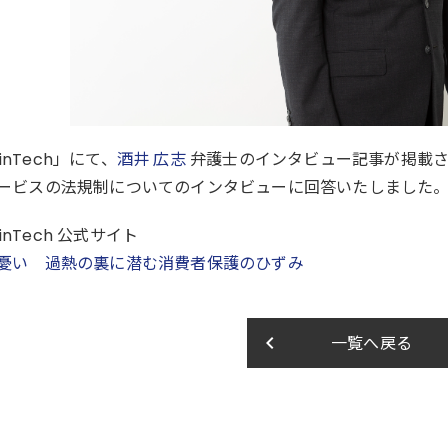
inTech」にて、
酒井 広志
弁護士のインタビュー記事が掲載
Lサービスの法規制についてのインタビューに回答いたしました
inTech 公式サイト
Lの憂い 過熱の裏に潜む消費者保護のひずみ
keyboard_arrow_left
一覧へ戻る