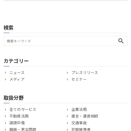
検索
search
カテゴリー
ニュース
プレスリリース
メディア
セミナー
取扱分野
全てのサービス
企業法務
不動産法務
遺言・遺産相続
誹謗中傷
交通事故
離婚・男女問題
犯罪被害者