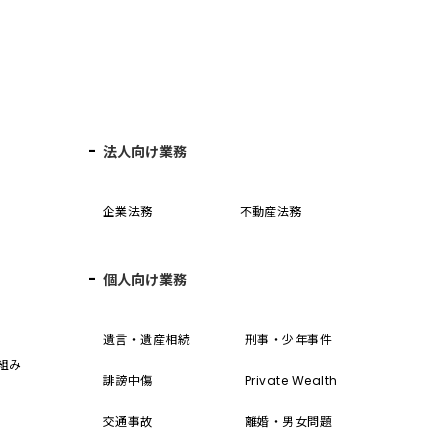
法人向け業務
企業法務
不動産法務
個人向け業務
誓
遺言・遺産相続
刑事・少年事件
組み
誹謗中傷
Private Wealth
交通事故
離婚・男女問題