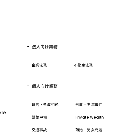
法人向け業務
企業法務
不動産法務
個人向け業務
誓
遺言・遺産相続
刑事・少年事件
組み
誹謗中傷
Private Wealth
交通事故
離婚・男女問題