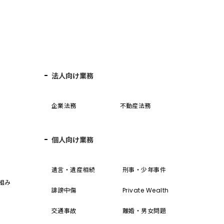
法人向け業務
企業法務
不動産法務
個人向け業務
誓
遺言・遺産相続
刑事・少年事件
組み
誹謗中傷
Private Wealth
交通事故
離婚・男女問題