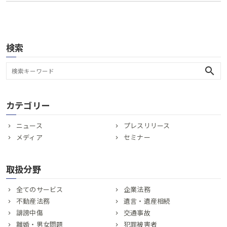
検索
search
カテゴリー
ニュース
プレスリリース
メディア
セミナー
取扱分野
全てのサービス
企業法務
不動産法務
遺言・遺産相続
誹謗中傷
交通事故
離婚・男女問題
犯罪被害者