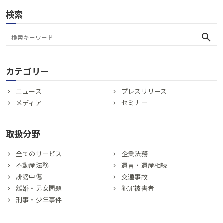
検索
search
カテゴリー
ニュース
プレスリリース
メディア
セミナー
取扱分野
全てのサービス
企業法務
不動産法務
遺言・遺産相続
誹謗中傷
交通事故
離婚・男女問題
犯罪被害者
刑事・少年事件