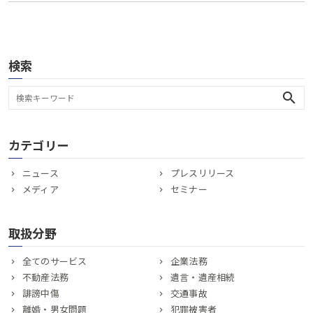
検索
search
カテゴリー
ニュース
プレスリリース
メディア
セミナー
取扱分野
全てのサービス
企業法務
不動産法務
遺言・遺産相続
誹謗中傷
交通事故
離婚・男女問題
犯罪被害者